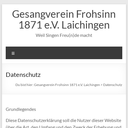
Zum
Gesangverein Frohsinn
Inhalt
springen
1871 e.V. Laichingen
Weil Singen Freu(n)de macht
Menü
Datenschutz
Du bist hier:
Gesangverein Frohsinn 1871 e.V. Laichingen
>
Datenschutz
Grundlegendes
Diese Datenschutzerklärung soll die Nutzer dieser Website
über die Art, den Umfang und den Zweck der Erhebung und