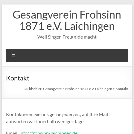
Zum
Gesangverein Frohsinn
Inhalt
springen
1871 e.V. Laichingen
Weil Singen Freu(n)de macht
Menü
Kontakt
Du bist hier:
Gesangverein Frohsinn 1871 e.V. Laichingen
>
Kontakt
Kontaktieren Sie uns gerne jederzeit, auf Ihre Mail
antworten wir innerhalb weniger Tage:
Email:
info@frohsinn-laichingen.de